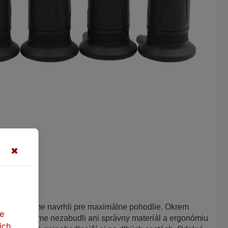
✖
 štýl
né gripy sme navrhli pre maximálne pohodlie. Okrem
te
rievania sme nezabudli ani správny materiál a ergonómiu
ich