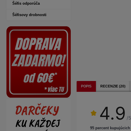
Šéfis odporúča
Šéfisovy drobnosti
POPIS
RECENZIE (20)
4.9
/5
95 percent kupujúcich 