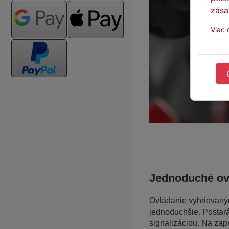
zása
Viac 
Jednoduché ov
Ovládanie vyhrievaný
jednoduchšie. Postar
signalizáciou. Na zap