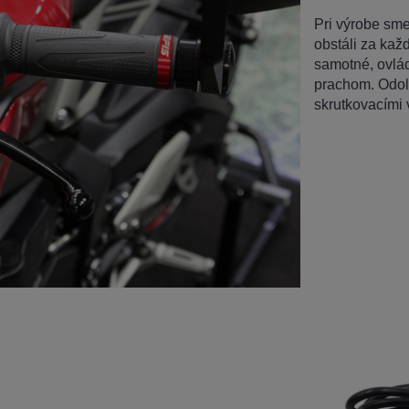
Pri výrobe sme 
obstáli za kaž
samotné, ovlá
prachom. Odol
skrutkovacími 