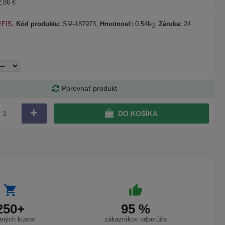
,86 €
EFIS
,
Kód produktu:
SM-187973
,
Hmotnosť:
0.54kg,
Záruka:
24
Porovnať produkt
+
DO KOŠÍKA
250+
95 %
aných kusov
zákazníkov odporúča