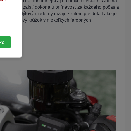
hop gripu čo najpohodlnejší aj na dlhých cestách. Odolná
äkká guma zaistí dokonalú priľnavosť za každého počasia
ou je aj štýlový moderný dizajn s citom pre detail ako je
ovaný kovový krúžok v niekoľkých farebných
tko