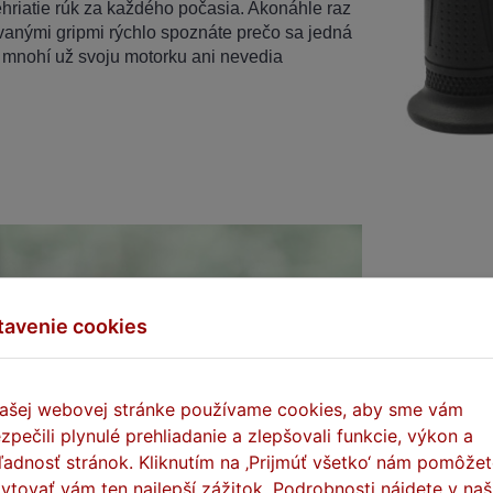
ehriatie rúk za každého počasia. Akonáhle raz
evanými gripmi rýchlo spoznáte prečo sa jedná
i mnohí už svoju motorku ani nevedia
tavenie cookies
Pohodlie a
ašej webovej stránke používame cookies, aby sme vám
zpečili plynulé prehliadanie a zlepšovali funkcie, výkon a
Naše vyhrieva
ľadnosť stránok. Kliknutím na ‚Prijmúť všetko‘ nám pomôže
samotného vyh
ytovať vám ten najlepší zážitok. Podrobnosti nájdete v naš