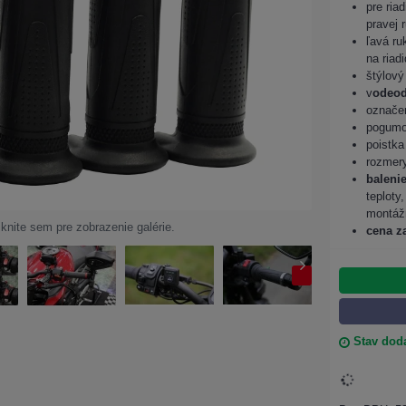
pre ria
pravej 
ľavá ru
na riadi
štýlový
v
odeod
označen
pogumov
poistka
rozmery
baleni
teploty
montáž
iknite sem pre zobrazenie galérie.
cena z
Stav doda