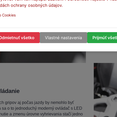
tak aby bol úc
dách ochrany osobných údajov.
ale zároveň m
a samozrejmosť
o Cookies
napríklad elox
prevedeniach.
Odmietnuť všetko
Vlastné nastavenia
Prijmúť vše
ládanie
ch gripov aj počas jazdy by nemohlo byť
á sa o to jednoduchý moderný ovládač s LED
nutie a zmenu úrovne vyhrievania stačí jedno