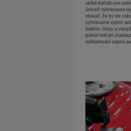
veľké tlačidlo pre je
úroveň vyhrievania si
obávať, že by ste zabu
vyhrievanie vypne au
batérie. Gripy si nav
pokiaľ boli pri zhasnu
naštartovaní zapnú au