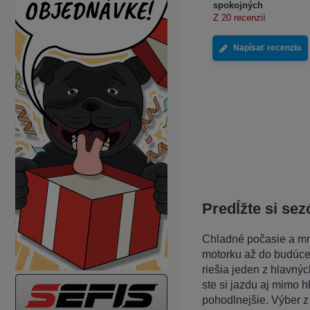
spokojných
Z 20 recenzií
Napísať recenziu
Predĺžte si se
Chladné počasie a mra
motorku až do budúceh
riešia jeden z hlavnýc
ste si jazdu aj mimo h
pohodlnejšie. Výber z