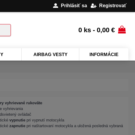
Prihlásiť sa
Registrovať
0 ks - 0,00 €
NY
AIRBAG VESTY
INFORMÁCIE
y vyhrievané rukoväte
e vyhrievania
dsvietený ovládač
tické
vypnutie
pri vypnutí motocykla
tické
zapnutie
pri naštartovaní motocykla a uložená posledná vybraná