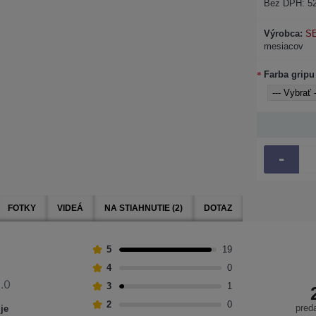
Bez DPH: 52
Výrobca:
S
mesiacov
Farba gripu
-
FOTKY
VIDEÁ
NA STIAHNUTIE (2)
DOTAZ
5
19
4
0
.0
3
1
2
0
pred
je