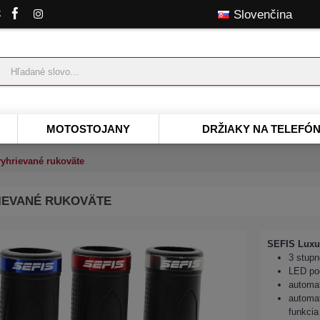
k
Slovenčina
MOTOSTOJANY
DRŽIAKY NA TELEFÓ
yhrievané rukoväte
RIEVANÉ RUKOVÄTE
SEFIS Luxur
3 stupn
LED po
automa
automa
funkcia