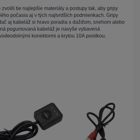
zvolili tie najlepšie materiály a postupy tak, aby gripy
dého počasia aj v tých najtvrdších podmienkach. Gripy
dač aj kabeláž si hravo poradia s dažďom, snehom alebo
ná pogumovaná kabeláž je navyše vybavená
vodeodolnými konektormi a krytou 10A poistkou.