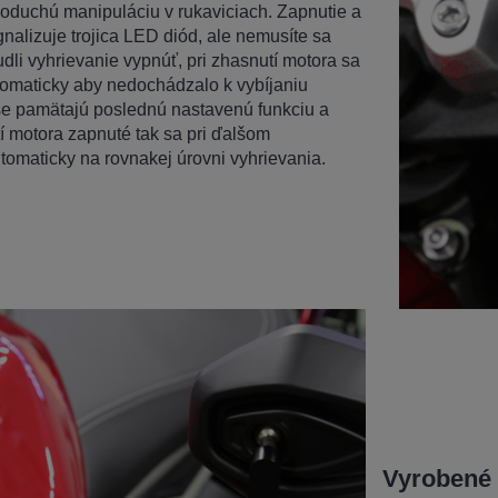
dnoduchú manipuláciu v rukaviciach. Zapnutie a
gnalizuje trojica LED diód, ale nemusíte sa
dli vyhrievanie vypnúť, pri zhasnutí motora sa
tomaticky aby nedochádzalo k vybíjaniu
yše pamätajú poslednú nastavenú funkciu a
tí motora zapnuté tak sa pri ďalšom
tomaticky na rovnakej úrovni vyhrievania.
Vyrobené 