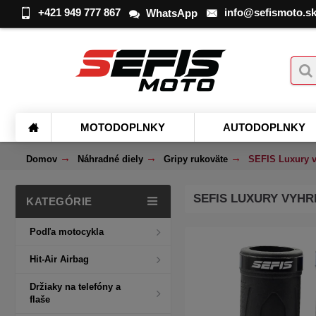
+421 949 777 867
info@sefismoto.s
WhatsApp
MOTODOPLNKY
AUTODOPLNKY
Domov
Náhradné diely
Gripy rukoväte
SEFIS Luxury v
SEFIS LUXURY VYH
KATEGÓRIE
Podľa motocykla
Hit-Air Airbag
Držiaky na telefóny a
flaše