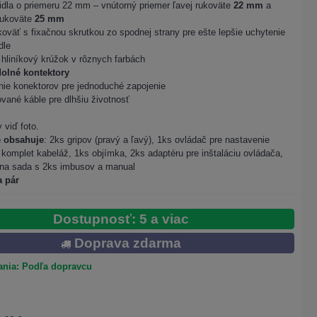
didla o priemeru 22 mm – vnútorný priemer ľavej rukoväte
22 mm
a
rukoväte
25 mm
koväť s fixačnou skrutkou zo spodnej strany pre ešte lepšie uchytenie
dle
 hliníkový krúžok v rôznych farbách
olné kontektory
ie konektorov pre jednoduché zapojenie
ané káble pre dlhšiu životnosť
 viď foto.
e obsahuje
: 2ks gripov (pravý a ľavý), 1ks ovládač pre nastavenie
, komplet kabeláž, 1ks objímka, 2ks adaptéru pre inštaláciu ovládača,
na sada s 2ks imbusov a manual
a pár
Dostupnosť: 5 a viac
Doprava zdarma
nia: Podľa dopravcu