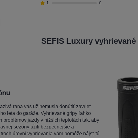
1
0
SEFIS Luxury vyhrievané
zónu
zivá rana vás už nemusia donútiť zavrieť
o leta do garáže. Vyhrievané gripy ľahko
h problémov jazdy v nižších teplotách tak, aby
lavnej sezóny užili bezpečnejšie a
 troch úrovní vyhrievania vám pomôže nájsť tú