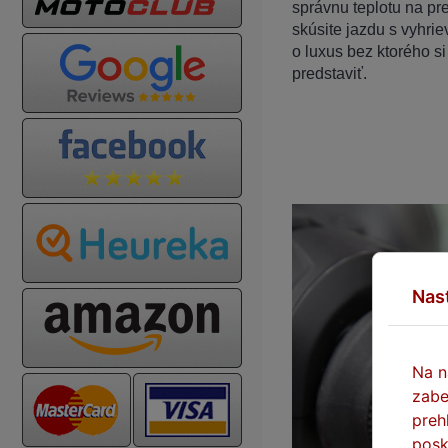
správnu teplotu na pr
skúsite jazdu s vyhri
o luxus bez ktorého s
predstaviť.
Nas
Na n
zabe
preh
posk