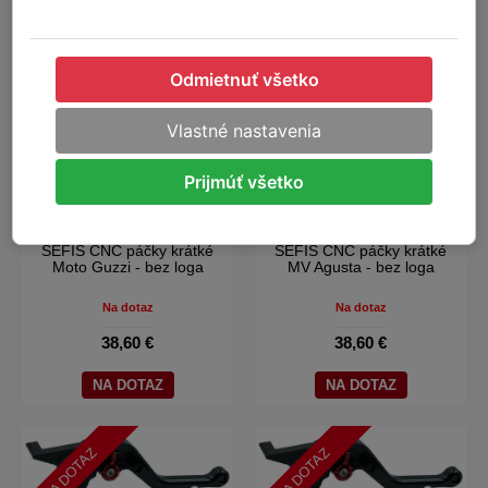
NA DOTAZ
NA DOTAZ
Odmietnuť všetko
Vlastné nastavenia
Prijmúť všetko
SEFIS CNC páčky krátké
SEFIS CNC páčky krátké
Moto Guzzi - bez loga
MV Agusta - bez loga
Na dotaz
Na dotaz
38,60 €
38,60 €
NA DOTAZ
NA DOTAZ
NA DOTAZ
NA DOTAZ