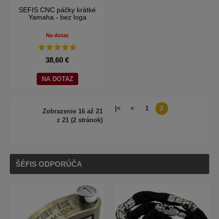
SEFIS CNC páčky krátké
Yamaha - bez loga
Na dotaz
38,60 €
NA DOTAZ
|<
<
1
2
Zobrazenie 16 až 21
z 21 (2 stránok)
ŠÉFIS ODPORÚČA