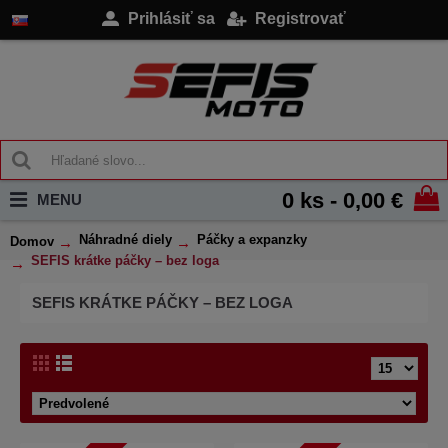
Prihlásiť sa
Registrovať
0 ks - 0,00 €
MENU
Náhradné diely
Páčky a expanzky
Domov
SEFIS krátke páčky – bez loga
SEFIS KRÁTKE PÁČKY – BEZ LOGA