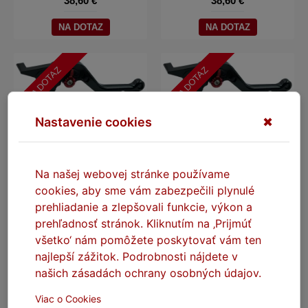
38,60 €
38,60 €
NA DOTAZ
NA DOTAZ
NA DOTAZ
NA DOTAZ
Nastavenie cookies
✖
Na našej webovej stránke používame
cookies, aby sme vám zabezpečili plynulé
SEFIS CNC páčky krátké
SEFIS CNC páčky krátké
prehliadanie a zlepšovali funkcie, výkon a
KOVE - bez loga
KTM - bez loga
prehľadnosť stránok. Kliknutím na ‚Prijmúť
Na dotaz
Na dotaz
všetko‘ nám pomôžete poskytovať vám ten
najlepší zážitok. Podrobnosti nájdete v
38,60 €
38,60 €
našich zásadách ochrany osobných údajov.
NA DOTAZ
NA DOTAZ
Viac o Cookies