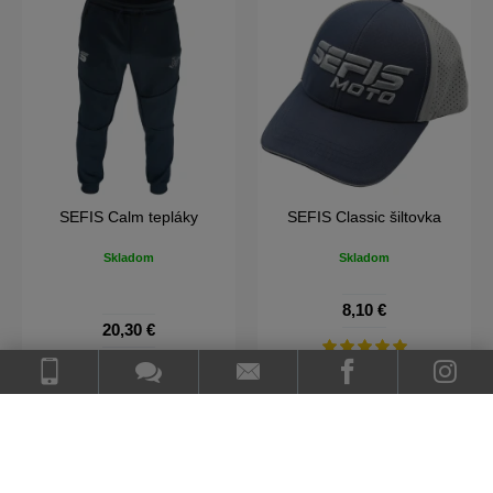
SEFIS Calm tepláky
SEFIS Classic šiltovka
Skladom
Skladom
8,10 €
20,30 €
DO KOŠÍKA
DO KOŠÍKA