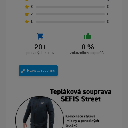
3
0
2
0
1
0
20+
0 %
predaných kusov
zákazníkov odporúča
Napísať recenziu