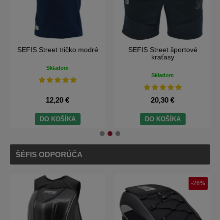
SEFIS Street športové
SEFIS Calm mikina bez
kraťasy
kapuce
Skladom
Skladom
20,30 €
24,40 €
DO KOŠÍKA
DO KOŠÍKA
ŠÉFIS ODPORÚČA
-26%