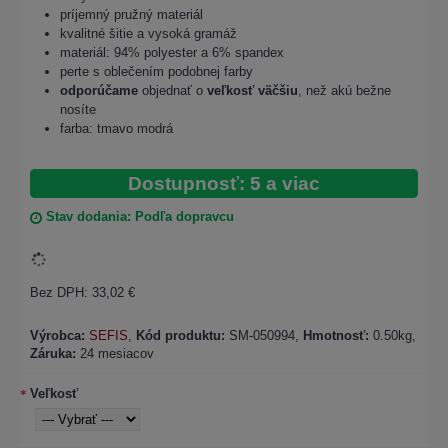
príjemný pružný materiál
kvalitné šitie a vysoká gramáž
materiál: 94% polyester a 6% spandex
perte s oblečením podobnej farby
odporúčame
objednať o
veľkosť väčšiu
, než akú bežne
nosíte
farba: tmavo modrá
Dostupnosť: 5 a viac
Stav dodania: Podľa dopravcu
Bez DPH: 33,02 €
Výrobca:
SEFIS
,
Kód produktu:
SM-050994
,
Hmotnosť:
0.50kg,
Záruka:
24 mesiacov
Veľkosť