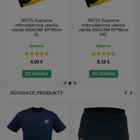
SEFIS Supreme
SEFIS PRO univerzálna
mikrovláknová utierka
kukla pod prilbu
uterák 800GSM 50*96cm
XXL
Na dotaz
Skladom
8,10 €
4,00 €
DO KOŠÍKA
NA DOTAZ
SÚVISIACE PRODUKTY