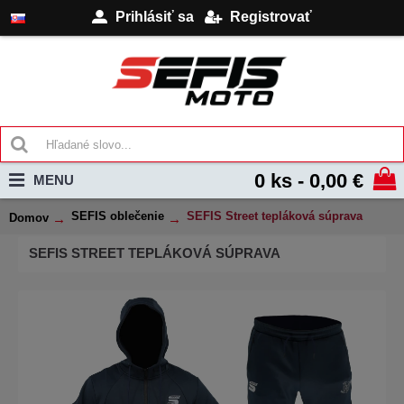
Prihlásiť sa
Registrovať
0 ks - 0,00 €
MENU
SEFIS oblečenie
SEFIS Street tepláková súprava
Domov
SEFIS STREET TEPLÁKOVÁ SÚPRAVA