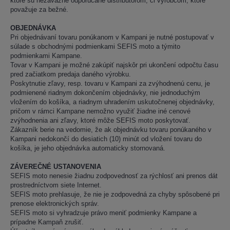
ktoré sú nezáväzne odporúčané distribútorom, či výrobcom, ktoré
považuje za bežné.
OBJEDNÁVKA
Pri objednávaní tovaru ponúkanom v Kampani je nutné postupovať v
súlade s obchodnými podmienkami SEFIS moto a týmito
podmienkami Kampane.
Tovar v Kampani je možné zakúpiť najskôr pri ukončení odpočtu času
pred začiatkom predaja daného výrobku.
Poskytnutie zľavy, resp. tovaru v Kampani za zvýhodnenú cenu, je
podmienené riadnym dokončením objednávky, nie jednoduchým
vložením do košíka, a riadnym uhradením uskutočnenej objednávky,
pričom v rámci Kampane nemožno využiť žiadne iné cenové
zvýhodnenia ani zľavy, ktoré môže SEFIS moto poskytovať.
Zákazník berie na vedomie, že ak objednávku tovaru ponúkaného v
Kampani nedokončí do desiatich (10) minút od vložení tovaru do
košíka, je jeho objednávka automaticky stornovaná.
ZÁVEREČNÉ USTANOVENIA
SEFIS moto nenesie žiadnu zodpovednosť za rýchlosť ani prenos dát
prostredníctvom siete Internet.
SEFIS moto prehlasuje, že nie je zodpovedná za chyby spôsobené pri
prenose elektronických správ.
SEFIS moto si vyhradzuje právo meniť podmienky Kampane a
prípadne Kampaň zrušiť.