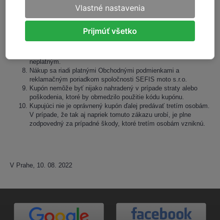
Vlastné nastavenia
prípade ďalších otázok alebo problémov s aktiváciou kupónu,
navštívte naše internetové stránky na adrese
www.sefismoto.sk alebo sa zastavte osobne v našej predajni.
Prijmúť všetko
Informovať sa môžete aj na našom e-maile info@sefismoto.sk
alebo na tel. čísle +421 949 777 867
Kód kupónu je jednorazový a po jeho použití sa stáva
neplatným.
Nákup sa riadi platnými Obchodnými podmienkami a
reklamačným poriadkom spoločnosti SEFIS moto s.r.o.
Kupón nemôže byť nijako nahradený v prípade straty alebo
poškodenia, ktoré by obmedzilo použitie kódu kupónu.
Kupujúci nie je oprávnený kupón ďalej predávať tretím osobám.
V prípade, že tak aj napriek tomuto zákazu urobí, je plne
zodpovedný za prípadné škody, ktoré tretím osobám vzniknú.
V Prahe, 10. 08. 2022