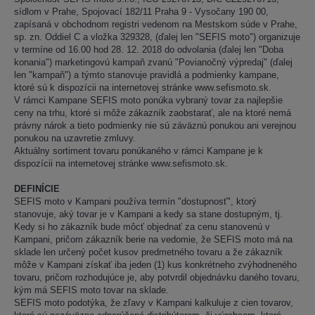
sídlom v Prahe, Spojovací 182/11 Praha 9 - Vysočany 190 00,
zapísaná v obchodnom registri vedenom na Mestskom súde v Prahe,
sp. zn. Oddiel C a vložka 329328, (ďalej len "SEFIS moto") organizuje
v termíne od 16.00 hod 28. 12. 2018 do odvolania (ďalej len "Doba
konania") marketingovú kampaň zvanú "Povianočný výpredaj" (ďalej
len "kampaň") a týmto stanovuje pravidlá a podmienky kampane,
ktoré sú k dispozícii na internetovej stránke www.sefismoto.sk.
V rámci Kampane SEFIS moto ponúka vybraný tovar za najlepšie
ceny na trhu, ktoré si môže zákazník zaobstarať, ale na ktoré nemá
právny nárok a tieto podmienky nie sú záväznú ponukou ani verejnou
ponukou na uzavretie zmluvy.
Aktuálny sortiment tovaru ponúkaného v rámci Kampane je k
dispozícii na internetovej stránke www.sefismoto.sk.
DEFINÍCIE
SEFIS moto v Kampani používa termín "dostupnosť", ktorý
stanovuje, aký tovar je v Kampani a kedy sa stane dostupným, tj.
Kedy si ho zákazník bude môcť objednať za cenu stanovenú v
Kampani, pričom zákazník berie na vedomie, že SEFIS moto má na
sklade len určený počet kusov predmetného tovaru a že zákazník
môže v Kampani získať iba jeden (1) kus konkrétneho zvýhodneného
tovaru, pričom rozhodujúce je, aby potvrdil objednávku daného tovaru,
kým má SEFIS moto tovar na sklade.
SEFIS moto podotýka, že zľavy v Kampani kalkuluje z cien tovarov,