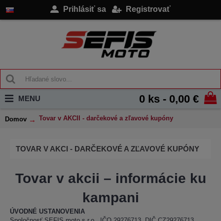
Prihlásiť sa
Registrovať
0 ks - 0,00 €
MENU
Tovar v AKCII - darčekové a zľavové kupóny
Domov
TOVAR V AKCI - DARČEKOVÉ A ZĽAVOVÉ KUPÓNY
Tovar v akcii – informácie ku
kampani
ÚVODNÉ USTANOVENIA
Spoločnosť SEFIS moto s.r.o., IČO 29276713, DIČ CZ29276713,