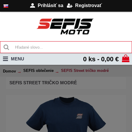
Prihlásiť sa
Registrovať
0 ks - 0,00 €
MENU
SEFIS oblečenie
SEFIS Street tričko modré
Domov
SEFIS STREET TRIČKO MODRÉ