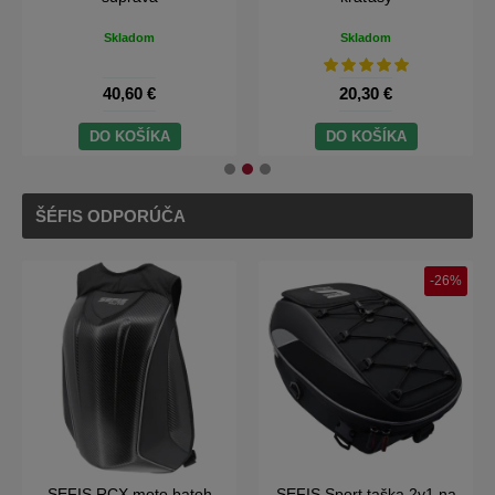
Skladom
Skladom
40,60 €
20,30 €
DO KOŠÍKA
DO KOŠÍKA
ŠÉFIS ODPORÚČA
-26%
SEFIS RCX moto batoh
SEFIS Sport taška 2v1 na