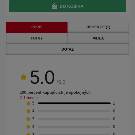
DO KOŠÍKA
POPIS
RECENZIE (1)
FOTKY
VIDEÁ
DOTAZ
5.0
/5.0
100 percent kupujúcich je spokojných
Z 1 recenzií
5
1
4
0
3
0
2
0
1
0