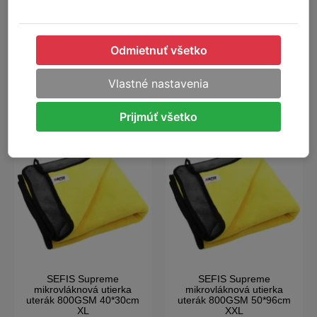
Odmietnuť všetko
Vlastné nastavenia
ODPORÚČANÉ VÝROBKY
Prijmúť všetko
SEFIS Supreme
SEFIS Supreme
mikrovláknová utierka
mikrovláknová utierka
uterák 800GSM 40*30cm
uterák 800GSM 50*96cm
XL
XXL