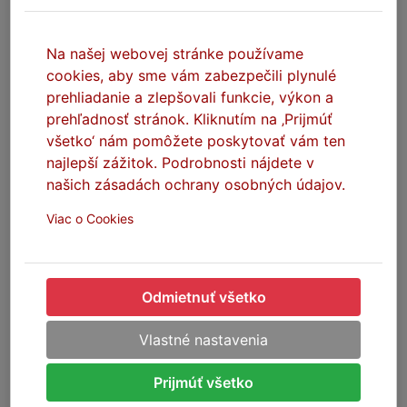
Prívesný vozík MOTO 1
Na našej webovej stránke používame
Vozík do 750 kg - max. 1 motorka, nebrzdený
cookies, aby sme vám zabezpečili plynulé
Čistá hmotnosť: 233 kg
prehliadanie a zlepšovali funkcie, výkon a
Nosnosť až 517 kg
prehľadnosť stránok. Kliknutím na ‚Prijmúť
Ložná plocha: 2430 x 1070 mm
všetko‘ nám pomôžete poskytovať vám ten
Max. rýchlosť: 130 km/h
Cena za požičanie / 24 hodín:
399,- CZK
najlepší zážitok. Podrobnosti nájdete v
Vratná Kaucia: 3.000,- Kč (iba v hotovosti)
našich zásadách ochrany osobných údajov.
Vhodné aj pre veľké a ťažké motocykle a choppery.
Viac o Cookies
Výklopná nájazdová rampa pre ľahké naloženie.
> ZOBRAZIŤ VIAC INFORMÁCIÍ <
Odmietnuť všetko
Prívesný vozík MOTO 2
Vozík do 750 kg - max. 2 motorky, nebrzdený
Vlastné nastavenia
Čistá hmotnosť: 180 kg
Nosnosť až 570 kg
Prijmúť všetko
Ložná plocha: 2110 x 1550 mm
Max. rýchlosť: 130 km/h