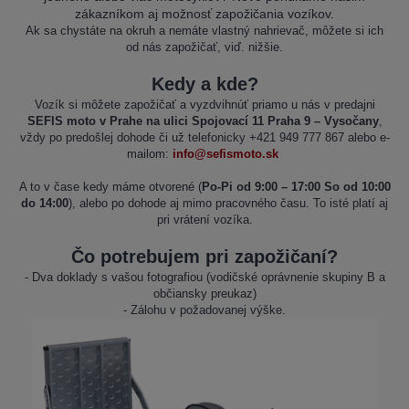
zákazníkom aj možnosť zapožičania vozíkov.
Ak sa chystáte na okruh a nemáte vlastný nahrievač, môžete si ich
od nás zapožičať, viď. nižšie.
Kedy a kde?
Vozík si môžete zapožičať a vyzdvihnúť priamo u nás v predajni
SEFIS moto v Prahe na ulici Spojovací 11 Praha 9 – Vysočany
,
vždy po predošlej dohode či už telefonicky +421 949 777 867 alebo e-
mailom:
info@sefismoto.sk
A to v čase kedy máme otvorené (
Po-Pi od 9:00 – 17:00 So od 10:00
do 14:00
), alebo po dohode aj mimo pracovného času. To isté platí aj
pri vrátení vozíka.
Čo potrebujem pri zapožičaní?
- Dva doklady s vašou fotografiou (vodičské oprávnenie skupiny B a
občiansky preukaz)
- Zálohu v požadovanej výške.