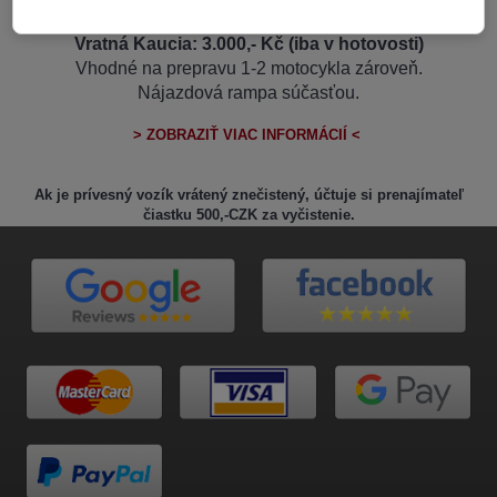
Cena za požičanie / 24 hodín:
399,- CZK
Vratná Kaucia: 3.000,- Kč (iba v hotovosti)
Vhodné na prepravu 1-2 motocykla zároveň.
Nájazdová rampa súčasťou.
> ZOBRAZIŤ VIAC INFORMÁCIÍ <
Ak je prívesný vozík vrátený znečistený, účtuje si prenajímateľ
čiastku 500,-CZK za vyčistenie.