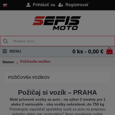
Prihlásiť sa
Registrovať
0 ks - 0,00 €
MENU
Požičovňa vozíkov
Domov
POŽIČOVŇA VOZÍKOV
Požičaj si vozík – PRAHA
Malé prívesné vozíky za auto - na výber 2 modely pre 1
alebo 2 motocykle - oba vozíky nebrzdené, do 750 kg
Potrebujete zapožičať spoľahlivý vozík za auto na prepravu
jedného alebo viac motocyklov? Novo ponúkame našim