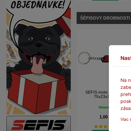
ŠÉFISOVY DROBNOSTI
Nas
Na n
zabe
SEFIS moto kľúčenka
preh
75x23x3mm
posk
zása
Skladom
1,00 €
Viac 