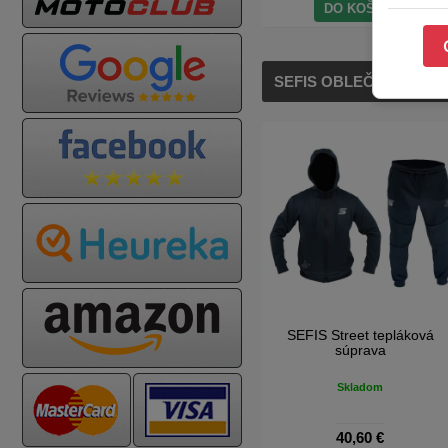
DO KOŠÍKA
SEFIS OBLEČENIE
-42%
SEFIS Street tričko modré
1+1
Skladom
14,20 €
24,30 €