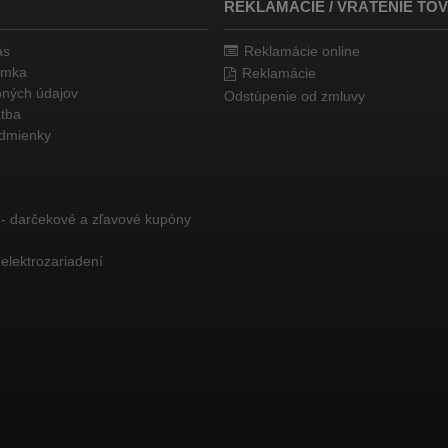
REKLAMÁCIE / VRÁTENIE TO
ás
Reklamácie online
ámka
Reklamácie
ných údajov
Odstúpenie od zmluvy
atba
dmienky
 - darčekové a zľavové kupóny
elektrozariadení