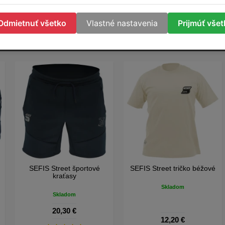
DO KOŠÍKA
DO KOŠÍKA
Odmietnuť všetko
Vlastné nastavenia
Prijmúť vše
SEFIS Calm mikina bez
SEFIS Calm tepláky
kapuce
Skladom
Skladom
24,40 €
20,30 €