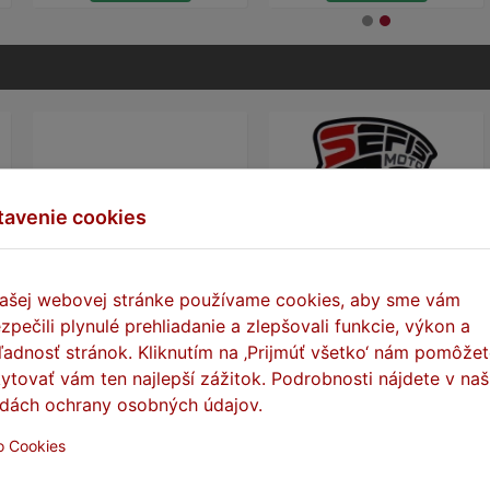
tavenie cookies
ašej webovej stránke používame cookies, aby sme vám
zpečili plynulé prehliadanie a zlepšovali funkcie, výkon a
SEFIS samolepka
SEFIS samolepka 95x60mm
ľadnosť stránok. Kliknutím na ‚Prijmúť všetko‘ nám pomôže
100x32mm
ytovať vám ten najlepší zážitok. Podrobnosti nájdete v naš
Skladom
dách ochrany osobných údajov.
Skladom
0,20 €
0,20 €
o Cookies