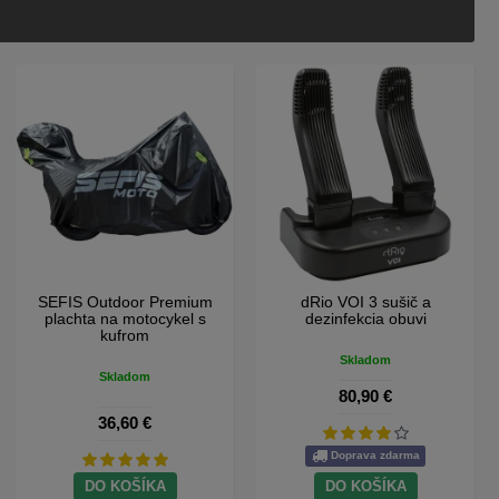
SEFIS kombinačný zámok s
SEFIS RCX moto batoh
reťazou 8mm 2M
Skladom
Skladom
28,40 €
28,40 €
DO KOŠÍKA
DO KOŠÍKA