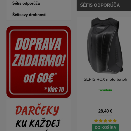
Šéfis odporúča
ŠÉFIS ODPORÚČA
Šéfisovy drobnosti
SEFIS RW + držiak telefónu
s antiotrasovým adaptérom
Skladom
26,80 €
DO KOŠÍKA