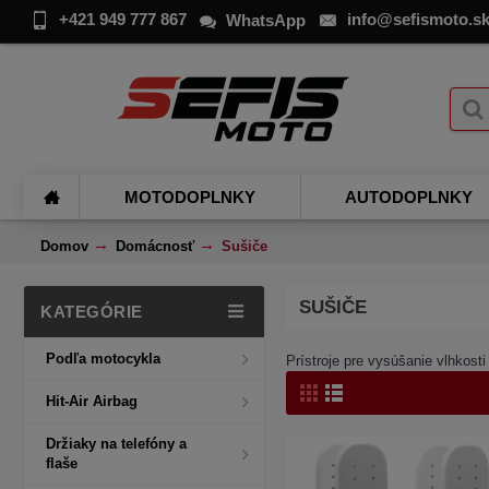
+421 949 777 867
info@sefismoto.s
WhatsApp
MOTODOPLNKY
AUTODOPLNKY
Domov
Domácnosť
Sušiče
SUŠIČE
KATEGÓRIE
Podľa motocykla
Prístroje pre vysúšanie vlhkost
Hit-Air Airbag
Držiaky na telefóny a
flaše