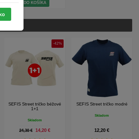
DO KOŠÍKA
tko
SEFIS Classic šiltovka
SEFIS Snapback šiltovka
Skladom
Skladom
8,10 €
8,10 €