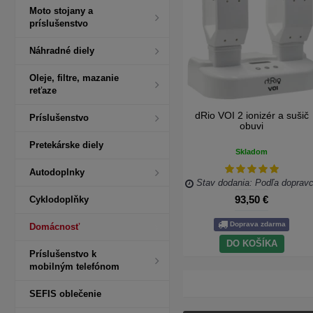
Moto stojany a
príslušenstvo
Náhradné diely
Oleje, filtre, mazanie
reťaze
dRio VOI 2 ionizér a sušič
Príslušenstvo
obuvi
Pretekárske diely
Skladom
Autodoplnky
Stav dodania: Podľa doprav
93,50 €
Cyklodoplňky
Doprava zdarma
Domácnosť
DO KOŠÍKA
Príslušenstvo k
mobilným telefónom
SEFIS oblečenie