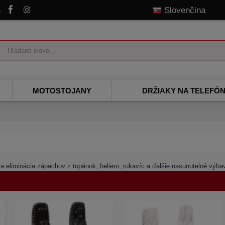
k
Slovenčina
MOTOSTOJANY
DRŽIAKY NA TELEFÓ
i a eliminácia zápachov z topánok, heliem, rukavíc a ďalšie nasunutelné výba