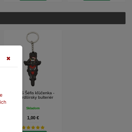
✖
SEFIS Šéfis kľúčenka -
te
stafordšírsky bulteriér
ich
Skladom
1,00 €