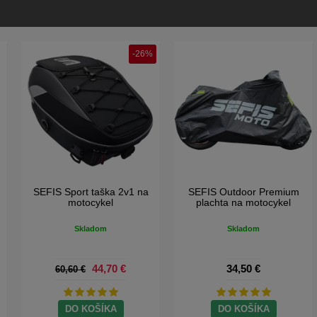
SEFIS mikrovláknové trhacie
SEFIS Basic moto zámok s
utierky 25x25cm 180GSM
alarmom
20ks
Skladom
Skladom
6,10 €
24,40 €
DO KOŠÍKA
DO KOŠÍKA