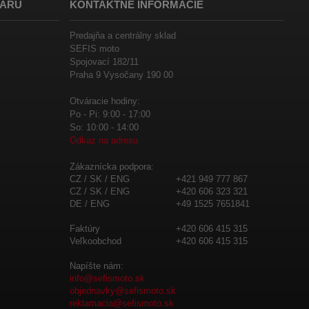
VARU
KONTAKTNÉ INFORMÁCIE
Predajňa a centrálny sklad
SEFIS moto
Spojovací 182/11
Praha 9 Vysočany 190 00
Otváracie hodiny:
Po - Pi: 9:00 - 17:00
So: 10:00 - 14:00
Odkaz na adresu
Zákaznícka podpora:
CZ / SK / ENG
+421 949 777 867
CZ / SK / ENG
+420 606 323 321
DE / ENG
+49 1525 7651841
Faktúry
+420 606 415 315
Veľkoobchod
+420 606 415 315
Napíšte nám:
info@sefismoto.sk
objednavky@sefismoto.sk
reklamacia@sefismoto.sk