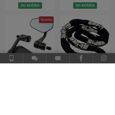
DO KOŠÍKA
DO KOŠÍKA
Novinka
SEFIS Grave Cafe Racer
SEFIS kombinačný zámok s
zrkadlá pre MV AGUSTA
reťazou 8 mm 2M na kolo
BRUTALE 1000 RS
Skladom
Skladom
Stav dodania: Podľa dopravcu
Stav dodania: Podľa dopravcu
89,00 €
28,40 €
Doprava zdarma