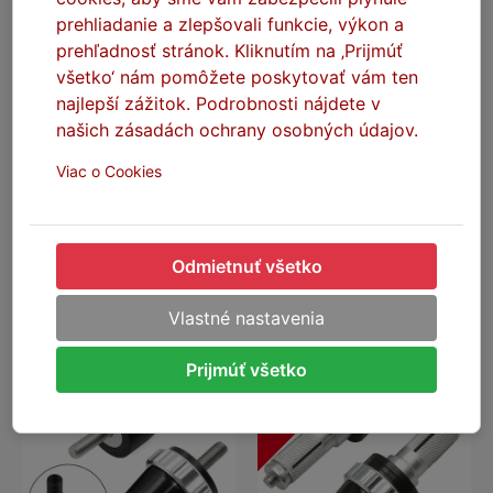
prehliadanie a zlepšovali funkcie, výkon a
prehľadnosť stránok. Kliknutím na ‚Prijmúť
všetko‘ nám pomôžete poskytovať vám ten
najlepší zážitok. Podrobnosti nájdete v
našich zásadách ochrany osobných údajov.
SEFIS zámok s oceľovým
SEFIS Cruiser mechanický
lanom 1,8m 12mm
CNC tempomat so závažím
Viac o Cookies
Skladom
Skladom
Stav dodania: Podľa dopravcu
Stav dodania: Podľa dopravcu
Odmietnuť všetko
6,50 €
28,00 €
15,80 €
DO KOŠÍKA
DO KOŠÍKA
Vlastné nastavenia
Prijmúť všetko
NA DOTAZ