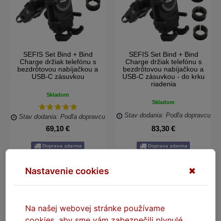
SEFIS Set Bind + Bind
SEFIS Set Bind + Bind
Charge držiak telefónu s
Charge držiak telefónu s
bezdrôtovou nabíjačkou a
bezdrôtovou nabíjačkou a
USB-C zásuvkou
USB-C zásuvkou - do krku
riadenia
Skladom
Skladom
Stav dodania: Podľa dopravcu
Stav dodania: Podľa dopravcu
69,10 €
83,30 €
Doprava zdarma
Doprava zdarma
DO KOŠÍKA
DO KOŠÍKA
Nastavenie cookies
✖
-59%
Na našej webovej stránke používame
cookies, aby sme vám zabezpečili plynulé