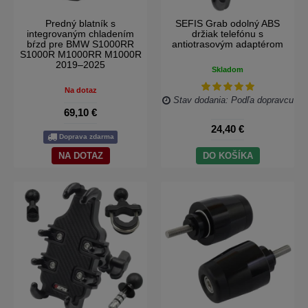
Predný blatník s
SEFIS Grab odolný ABS
integrovaným chladením
držiak telefónu s
bŕzd pre BMW S1000RR
antiotrasovým adaptérom
S1000R M1000RR M1000R
2019–2025
Skladom
Na dotaz
Stav dodania: Podľa dopravcu
69,10 €
24,40 €
Doprava zdarma
NA DOTAZ
DO KOŠÍKA