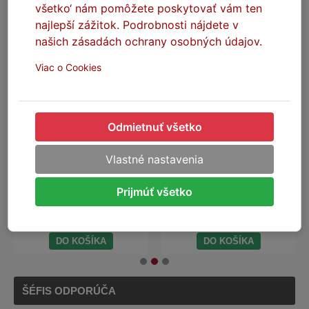
všetko‘ nám pomôžete poskytovať vám ten
najlepší zážitok. Podrobnosti nájdete v
našich zásadách ochrany osobných údajov.
Viac o Cookies
Odmietnuť všetko
SEFIS Street tričko modré
SEFIS Street tepláková
súprava
Vlastné nastavenia
Skladom
Skladom
Prijmúť všetko
12,20 €
40,60 €
DO KOŠÍKA
DO KOŠÍKA
ŠÉFIS ODPORÚČA