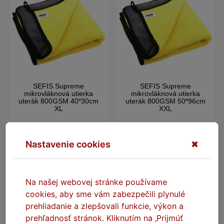
SEFIS Supreme
SEFIS Supreme
mikrovláknová utierka
mikrovláknová utierka
uterák 800GSM 40*30cm
uterák 800GSM 50*96cm
XL
XXL
Skladom
Skladom
Nastavenie cookies
✖
4,00 €
8,10 €
DO KOŠÍKA
DO KOŠÍKA
Na našej webovej stránke používame
cookies, aby sme vám zabezpečili plynulé
SÚVISIACE PRODUKTY
prehliadanie a zlepšovali funkcie, výkon a
prehľadnosť stránok. Kliknutím na ‚Prijmúť