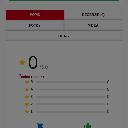
POPIS
RECENZIE (0)
FOTKY
VIDEÁ
DOTAZ
0
/5.0
Žiadne recenzie
5
0
4
0
3
0
2
0
1
0