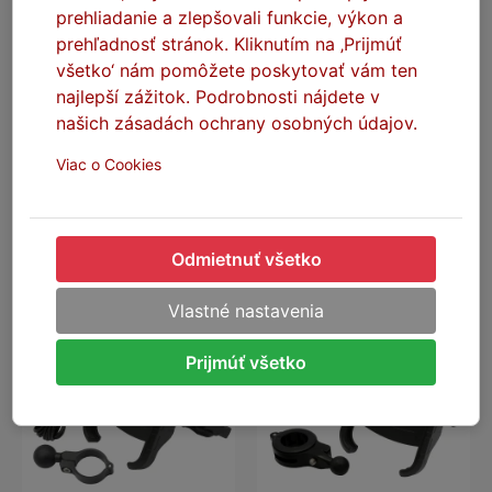
prehliadanie a zlepšovali funkcie, výkon a
prehľadnosť stránok. Kliknutím na ‚Prijmúť
všetko‘ nám pomôžete poskytovať vám ten
SEFIS zámok s reťazou
SEFIS Ace zrkadlá
9,5mm 2M
najlepší zážitok. Podrobnosti nájdete v
Skladom
našich zásadách ochrany osobných údajov.
Skladom
Viac o Cookies
Stav dodania: Podľa dopravcu
Stav dodania: Podľa dopravcu
28,40 €
24,40 €
DO KOŠÍKA
DO KOŠÍKA
Odmietnuť všetko
Vlastné nastavenia
-35%
-28%
NA DOTAZ
Prijmúť všetko