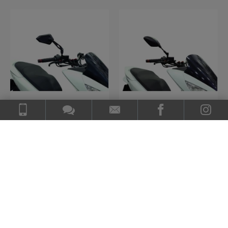
SEFIS Trace zrkadlá na
SEFIS Naked zrkadlá na
skúter Honda PCX 125 /
skúter Honda PCX 125 /
150 2009-2019
150 2009-2019
Skladom
Skladom
Stav dodania: Podľa dopravcu
Stav dodania: Podľa dopravcu
24,40 €
34,50 €
DO KOŠÍKA
DO KOŠÍKA