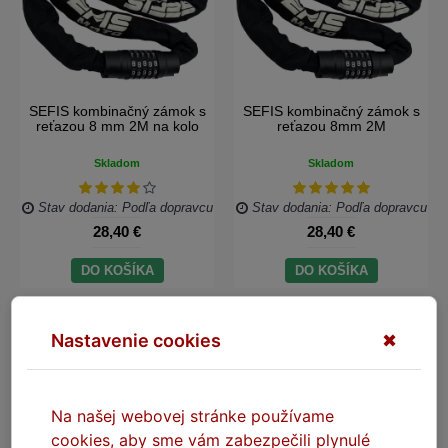
SEFIS kombinačný zámok s
SEFIS kombinačný zámok s
reťazou 8 mm 2M na kolo
reťazou 8mm 2M
Skladom
Skladom
Stav dodania: Podľa dopravcu
Stav dodania: Podľa dopravcu
28,40 €
28,40 €
DO KOŠÍKA
DO KOŠÍKA
Nastavenie cookies
✖
Na našej webovej stránke používame
cookies, aby sme vám zabezpečili plynulé