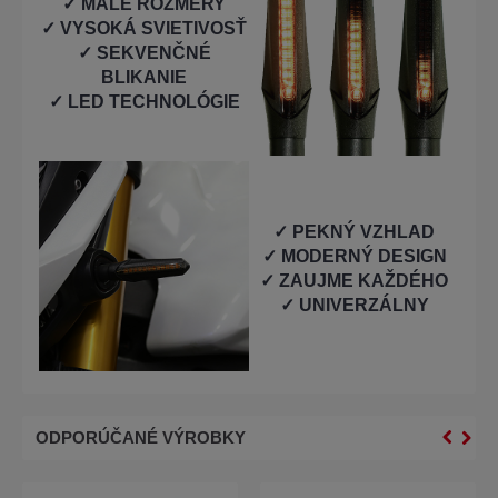
✓ MALÉ ROZMERY
✓ VYSOKÁ SVIETIVOSŤ
✓ SEKVENČNÉ
BLIKANIE
✓ LED TECHNOLÓGIE
✓ PEKNÝ VZHLAD
✓ MODERNÝ DESIGN
✓ ZAUJME KAŽDÉHO
✓ UNIVERZÁLNY
ODPORÚČANÉ VÝROBKY