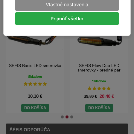
Vlastné nastavenia
Prijmúť všetko
SEFIS Basic LED smerovka
SEFIS Flow Duo LED
smerovky - predné pár
Skladom
Skladom
10,10 €
28,40 €
39,80 €
DO KOŠÍKA
DO KOŠÍKA
ŠÉFIS ODPORÚČA