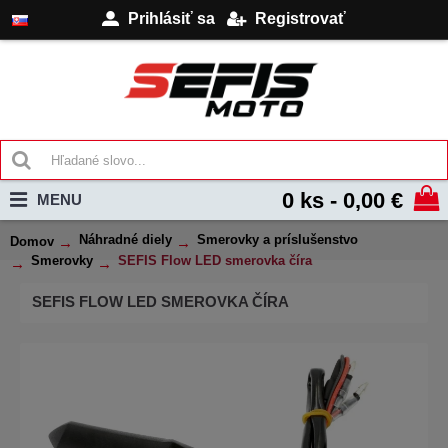
Prihlásiť sa
Registrovať
0 ks - 0,00 €
MENU
Náhradné diely
Smerovky a príslušenstvo
Domov
Smerovky
SEFIS Flow LED smerovka číra
SEFIS FLOW LED SMEROVKA ČÍRA