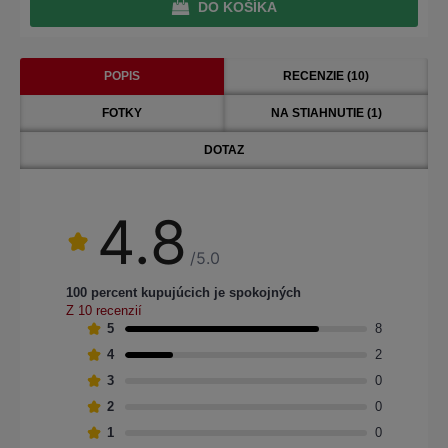
DO KOŠÍKA
POPIS
RECENZIE (10)
FOTKY
NA STIAHNUTIE (1)
DOTAZ
4.8
/5.0
100 percent kupujúcich je spokojných
Z 10 recenzií
5
8
4
2
3
0
2
0
1
0