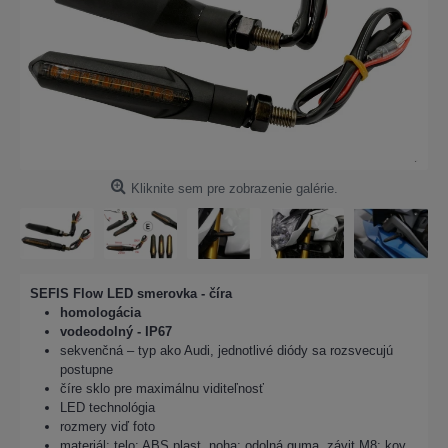
Kliknite sem pre zobrazenie galérie.
SEFIS Flow LED smerovka - číra
homologácia
vodeodolný - IP67
sekvenčná – typ ako Audi, jednotlivé diódy sa rozsvecujú
postupne
číre sklo pre maximálnu viditeľnosť
LED technológia
rozmery viď foto
materiál: telo: ABS plast, noha: odolná guma, závit M8: kov