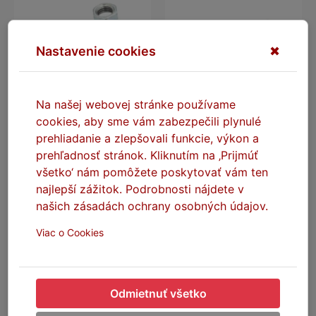
Nastavenie cookies
✖
Na našej webovej stránke používame
cookies, aby sme vám zabezpečili plynulé
prehliadanie a zlepšovali funkcie, výkon a
SEFIS predĺženie smerovky
SEFIS predĺženie kabeláže
M10 2ks
smerovky 20cm 2ks
prehľadnosť stránok. Kliknutím na ‚Prijmúť
všetko‘ nám pomôžete poskytovať vám ten
Skladom
Skladom
najlepší zážitok. Podrobnosti nájdete v
našich zásadách ochrany osobných údajov.
4,80 €
2,00 €
Viac o Cookies
DO KOŠÍKA
DO KOŠÍKA
Odmietnuť všetko
SÚVISIACE PRODUKTY