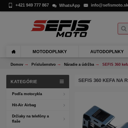
+421 949 777 867
info@sefismoto.s
WhatsApp
MOTODOPLNKY
AUTODOPLNKY
Domov
Príslušenstvo
Náradie a údržba
SEFIS 360 kef
SEFIS 360 KEFA NA
KATEGÓRIE
Podľa motocykla
Hit-Air Airbag
Držiaky na telefóny a
flaše