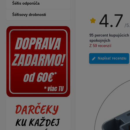
Šéfis odporúča
4.7
Šéfisovy drobnosti
/5
95 percent kupujúcich 
spokojných
Z 59 recenzií
Napísať recenziu