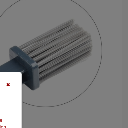
✖
te
ich