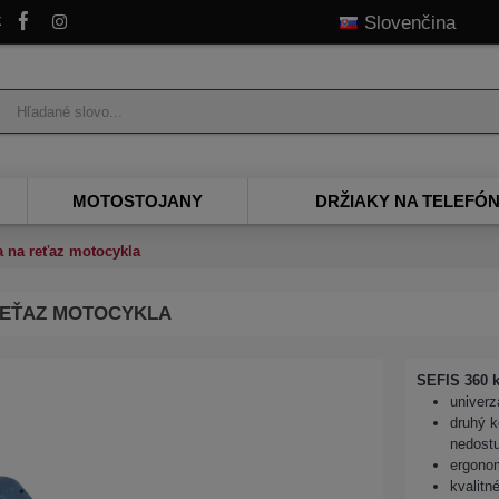
k
Slovenčina
MOTOSTOJANY
DRŽIAKY NA TELEFÓ
a na reťaz motocykla
 REŤAZ MOTOCYKLA
SEFIS 360 k
univerz
druhý k
nedost
ergonom
kvalitn