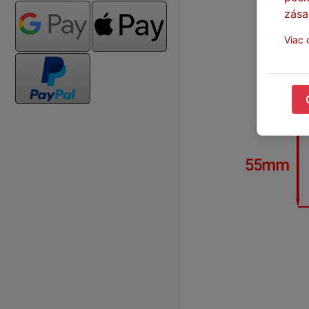
zása
Viac 