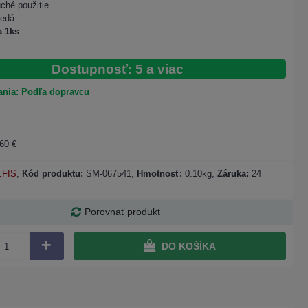
ché použitie
šedá
a 1ks
Dostupnosť: 5 a viac
nia: Podľa dopravcu
60 €
EFIS
,
Kód produktu:
SM-067541
,
Hmotnosť:
0.10kg,
Záruka:
24
Porovnať produkt
+
DO KOŠÍKA