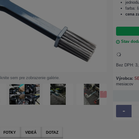
jednodu
farba: 
cena z
Stav doda
Bez DPH: 3,
iknite sem pre zobrazenie galérie.
Výrobca:
S
mesiacov
-
FOTKY
VIDEÁ
DOTAZ