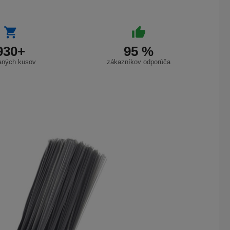
930+
95 %
aných kusov
zákazníkov odporúča