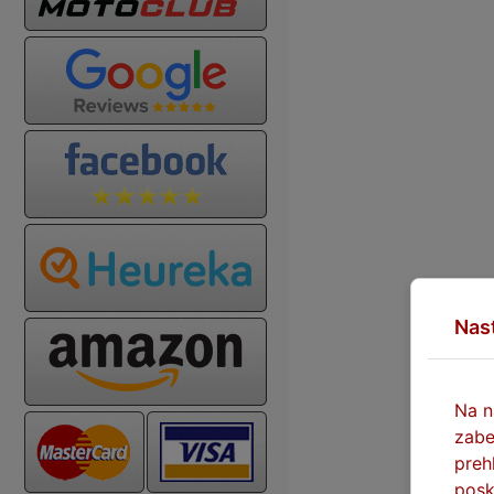
Nas
Na n
zabe
preh
posk