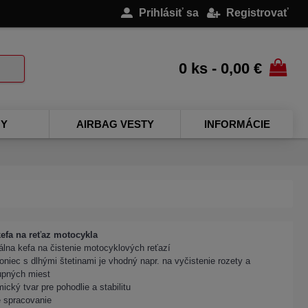
Prihlásiť sa
Registrovať
0 ks - 0,00 €
NY
AIRBAG VESTY
INFORMÁCIE
efa na reťaz motocykla
álna kefa na čistenie motocyklových reťazí
oniec s dlhými štetinami je vhodný napr. na vyčistenie rozety a
upných miest
ický tvar pre pohodlie a stabilitu
é spracovanie