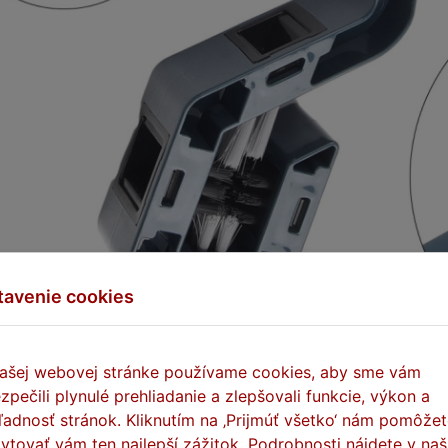
tavenie cookies
ašej webovej stránke používame cookies, aby sme vám
zpečili plynulé prehliadanie a zlepšovali funkcie, výkon a
ľadnosť stránok. Kliknutím na ‚Prijmúť všetko‘ nám pomôže
ytovať vám ten najlepší zážitok. Podrobnosti nájdete v naš