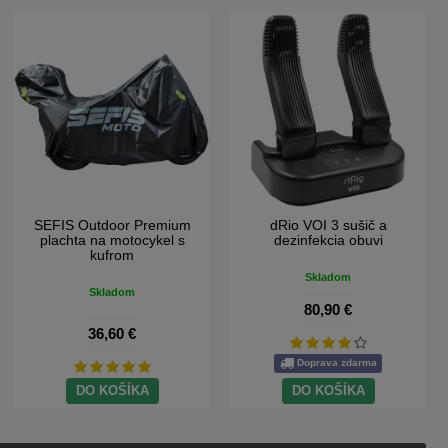
SEFIS Outdoor Premium
SEFIS Outdoor Premium
plachta na motocykel
plachta na motocykel s
kufrom
Skladom
Skladom
34,50 €
36,60 €
DO KOŠÍKA
DO KOŠÍKA