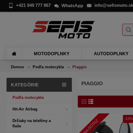
+421 949 777 867
info@sefismoto.s
WhatsApp
MOTODOPLNKY
AUTODOPLNKY
Domov
Podľa motocykla
Piaggio
PIAGGIO
KATEGÓRIE
Podľa motocykla
Hit-Air Airbag
-13%
NA DOTAZ
Držiaky na telefóny a
flaše