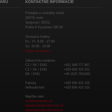
VARU
KONTAKTNÉ INFORMÁCIE
Predajňa a centrálny sklad
SEFIS moto
Spojovací 182/11
Praha 9 Vysočany 190 00
Otváracie hodiny:
Po - Pi: 9:00 - 17:00
So: 10:00 - 14:00
Odkaz na adresu
Zákaznícka podpora:
CZ / SK / ENG
+421 949 777 867
CZ / SK / ENG
+420 606 323 321
DE / ENG
+49 1525 7651841
Faktúry
+420 606 415 315
Veľkoobchod
+420 606 415 315
Napíšte nám:
info@sefismoto.sk
objednavky@sefismoto.sk
reklamacia@sefismoto.sk