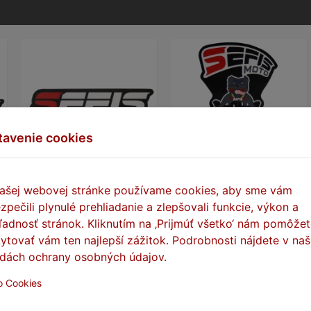
tavenie cookies
SEFIS samolepka
SEFIS samolepka 95x60mm
ašej webovej stránke používame cookies, aby sme vám
100x32mm
zpečili plynulé prehliadanie a zlepšovali funkcie, výkon a
Skladom
ľadnosť stránok. Kliknutím na ‚Prijmúť všetko‘ nám pomôže
Skladom
ytovať vám ten najlepší zážitok. Podrobnosti nájdete v naš
0,20 €
0,20 €
dách ochrany osobných údajov.
o Cookies
DO KOŠÍKA
DO KOŠÍKA