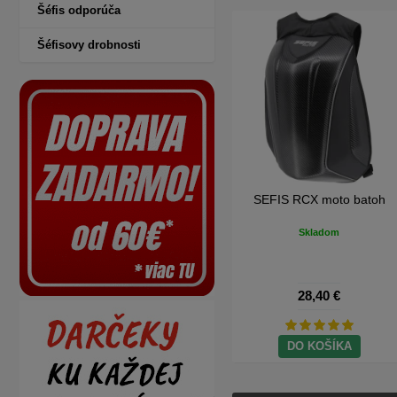
Šéfis odporúča
Šéfisovy drobnosti
e
SEFIS Basic moto zámok s
SEFIS kombinačný zámok s
alarmom
reťazou 8mm 2M
Skladom
Skladom
24,40 €
28,40 €
DO KOŠÍKA
DO KOŠÍKA