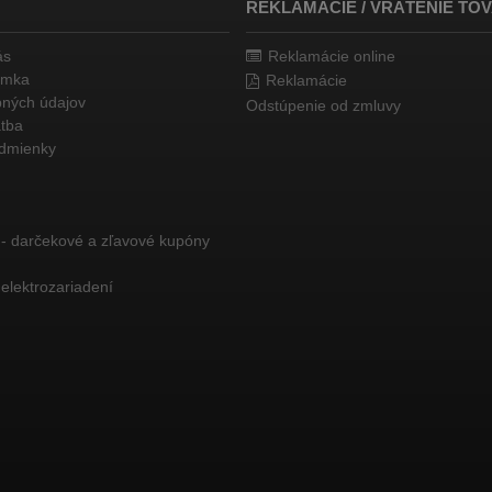
REKLAMÁCIE / VRÁTENIE TO
ás
Reklamácie online
ámka
Reklamácie
ných údajov
Odstúpenie od zmluvy
atba
dmienky
 - darčekové a zľavové kupóny
elektrozariadení