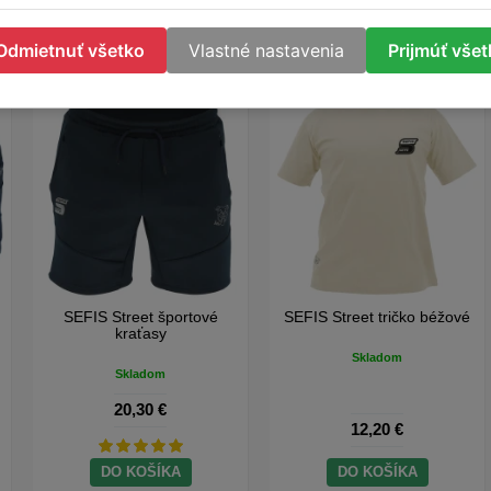
Odmietnuť všetko
Vlastné nastavenia
Prijmúť vše
SEFIS Street športové
SEFIS Street tričko béžové
kraťasy
Skladom
Skladom
20,30 €
12,20 €
DO KOŠÍKA
DO KOŠÍKA