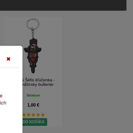
✖
SEFIS Šéfis kľúčenka -
stafordšírsky bulteriér
te
Skladom
ich
1,00 €
DO KOŠÍKA