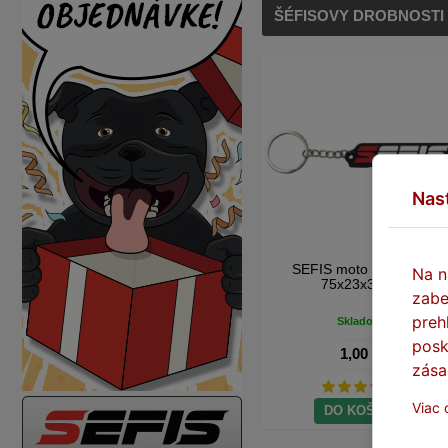
ŠÉFISOVY DROBNOSTI
Nas
SEFIS moto kľúčenka
Na n
75x23x3mm
zabe
preh
Skladom
posk
1,00 €
zása
Viac 
DO KOŠÍKA