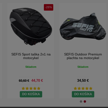
-26%
SEFIS RCX moto batoh
SEFIS Sport taška 2v1 na
motocykel
Skladom
Skladom
28,40 €
44,70 €
60,60 €
DO KOŠÍKA
DO KOŠÍKA