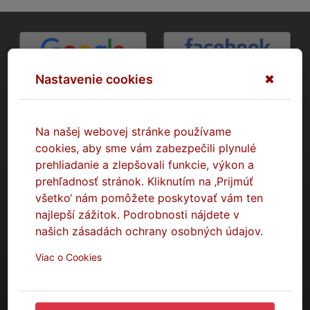
Nastavenie cookies
✖
Na našej webovej stránke používame
cookies, aby sme vám zabezpečili plynulé
prehliadanie a zlepšovali funkcie, výkon a
prehľadnosť stránok. Kliknutím na ‚Prijmúť
všetko‘ nám pomôžete poskytovať vám ten
najlepší zážitok. Podrobnosti nájdete v
našich zásadách ochrany osobných údajov.
Viac o Cookies