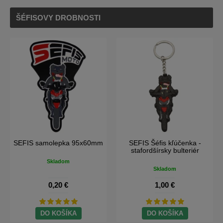
ŠÉFISOVY DROBNOSTI
SEFIS moto kľúčenka
SEFIS samolepka
75x23x3mm
100x32mm
Skladom
Skladom
1,00 €
0,20 €
DO KOŠÍKA
DO KOŠÍKA