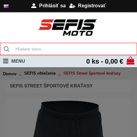
Prihlásiť sa
Registrovať
0 ks - 0,00 €
MENU
SEFIS oblečenie
SEFIS Street športové kraťasy
Domov
SEFIS STREET ŠPORTOVÉ KRAŤASY