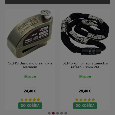
-26%
SEFIS RCX moto batoh
SEFIS Sport taška 2v1 na
motocykel
Skladom
Skladom
28,40 €
44,70 €
60,60 €
DO KOŠÍKA
DO KOŠÍKA