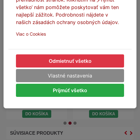
všetko‘ nám pomôžete poskytovať vám ten
najlepší zážitok. Podrobnosti nájdete v
našich zásadách ochrany osobných údajov.
Viac o Cookies
Odmietnuť všetko
SEFIS Supreme
SEFIS Supreme
mikrovláknová utierka
mikrovláknová utierka
uterák 800GSM 40*30cm
uterák 800GSM 50*96cm
XL
XXL
Vlastné nastavenia
Skladom
Skladom
Prijmúť všetko
4,00 €
8,10 €
DO KOŠÍKA
DO KOŠÍKA
SÚVISIACE PRODUKTY