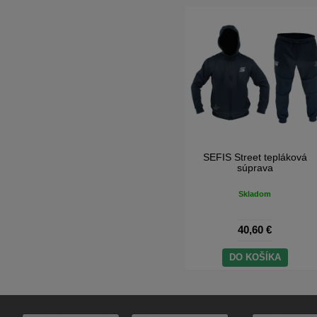
SEFIS Snapback šiltovka
SEFIS Street tepláková
súprava
Skladom
Skladom
8,10 €
40,60 €
DO KOŠÍKA
DO KOŠÍKA