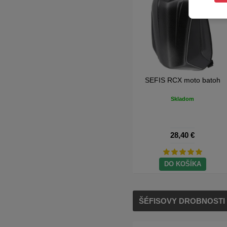
SEFIS RW + držiak telefónu
s antiotrasovým adaptérom
Skladom
26,80 €
DO KOŠÍKA
ŠÉFISOVY DROBNOSTI