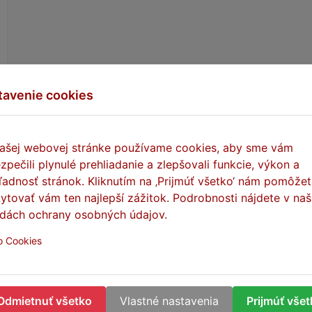
cu
tavenie cookies
ašej webovej stránke používame cookies, aby sme vám
zpečili plynulé prehliadanie a zlepšovali funkcie, výkon a
|<
<
1
ľadnosť stránok. Kliknutím na ‚Prijmúť všetko‘ nám pomôže
Zobrazenie 16 až 16 z 16 (2 stránok)
ytovať vám ten najlepší zážitok. Podrobnosti nájdete v naš
dách ochrany osobných údajov.
o Cookies
Odmietnuť všetko
Vlastné nastavenia
Prijmúť vše