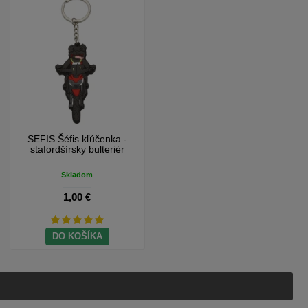
SEFIS Šéfis kľúčenka -
stafordšírsky bulteriér
Skladom
1,00 €
DO KOŠÍKA