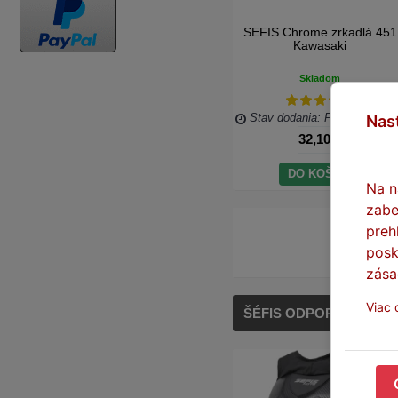
SEFIS Chrome zrkadlá 451
Kawasaki
Skladom
Stav dodania: Podľa doprav
Nas
32,10 €
DO KOŠÍKA
Na n
zabe
preh
posk
zása
Viac 
ŠÉFIS ODPORÚČA