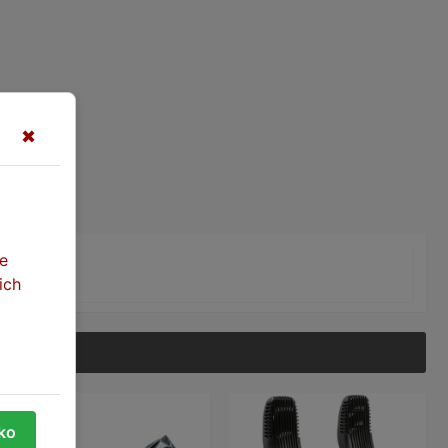
✖
2
te
ich
tko