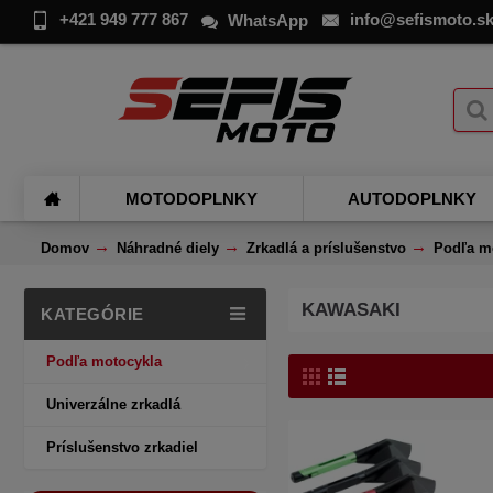
+421 949 777 867
info@sefismoto.s
WhatsApp
MOTODOPLNKY
AUTODOPLNKY
Domov
Náhradné diely
Zrkadlá a príslušenstvo
Podľa m
KAWASAKI
KATEGÓRIE
Podľa motocykla
Univerzálne zrkadlá
Príslušenstvo zrkadiel