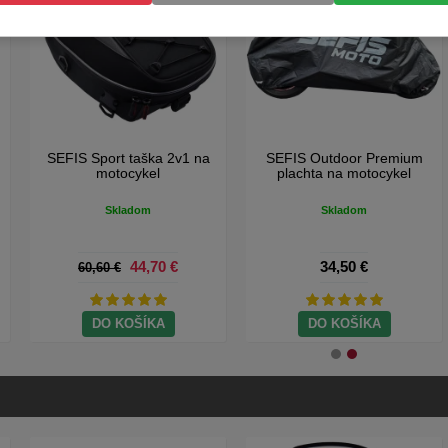
SEFIS mikrovláknové trhacie
SEFIS Basic moto zámok s
utierky 25x25cm 180GSM
alarmom
20ks
Skladom
Skladom
6,10 €
24,40 €
DO KOŠÍKA
DO KOŠÍKA