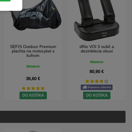
SEFIS kombinačný zámok s
SEFIS RCX moto batoh
reťazou 8mm 2M
Skladom
Skladom
28,40 €
28,40 €
DO KOŠÍKA
DO KOŠÍKA