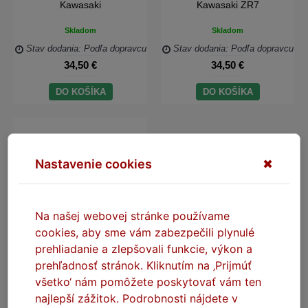
Kawasaki
Kawasaki ZR7
Skladom
Skladom
Stav dodania: Podľa dopravcu
Stav dodania: Podľa dopravcu
34,50 €
34,50 €
DO KOŠÍKA
DO KOŠÍKA
Nastavenie cookies
✖
Na našej webovej stránke používame
cookies, aby sme vám zabezpečili plynulé
prehliadanie a zlepšovali funkcie, výkon a
SEFIS MSD1 riadidlá 22mm
prehľadnosť stránok. Kliknutím na ‚Prijmúť
čierna Kawasaki Z800
všetko‘ nám pomôžete poskytovať vám ten
najlepší zážitok. Podrobnosti nájdete v
Skladom